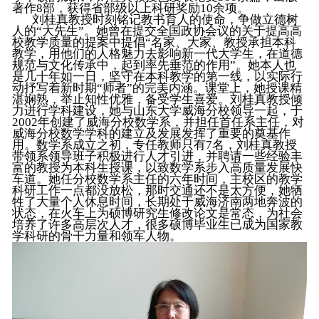
著作8部，获得省部级以上科研奖励10余项。
刘桂真教授时刻铭记教书育人的使命，争做立德树
人的“大先生”。她曾在提交全国政协会议的关于提高高
校教学质量的提案中提倡“名家、大家、教授承担本科
教学，用他们的人格魅力去影响新一代大学生，在道德
规范与文化传承中，起到率先垂范的作用”。她本人也
是几十年如一日，坚守在本科教学的第一线，以实际行
动抒写着新时期“师者”的完美内涵。课堂上，她授课精
湛娴熟，举止知性优雅，备受学生喜爱。刘桂真教授倾
力进行学科建设，她与山东大学威海分校领导一起，于
2002年创建了威海分校数学系，并担任首任系主任，对
威海分校数学学科的建立及发展发挥了重要的奠基作
用。数学系成立之初，专任教师只有7名，刘桂真教授
带领系领导班子积极进行人才引进，并聘请一些经验丰
富的教授为本科生授课，以致数学系步入高质量发展快
车道。她任分校数学系主任的六年时间，主校区的教学
科研工作一点都没放松，那时交通还不是太方便，她牺
牲了大量个人休息时间，长期处于威海济南两地奔波的
状态，在火车上为硕博研究生修改论文是常态，为社会
培养了许多高层次人才，很多硕博毕业生已成为国家教
学科研的骨干力量和领军人物。