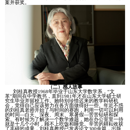
案并获奖。
（二）感人故事
刘桂真教授1968年毕业于山东大学数学系，“文
革”期间在中学教书，直到1981年才在山东大学硕士研
究生毕业并留校工作。她特别珍惜迟来的教学科研机
会，觉得自己应该努力在各方面做得好一些。年近不惑
的刘桂真老师开始了与时间的赛跑，利用一切可以利用
的时间—白天、深夜、周末、寒暑假—苦苦钻研和探
索。有时候为了解决一个数学难题，她在办公室里一待
就是十几个小时，顾不上吃饭和睡觉。辛苦的耕耘收获
了丰硕的成果，刘桂真教授已发表论文300余篇，出版