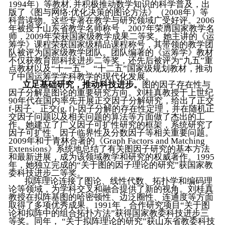
1994年）等教材, 并积极推动数学知识的科学普及，出
版了《图与网络:优化决策的图论方法》（2008年）等
科普读物。这些专著在教学与研究领域广受好评。2006
年被授予山东省教学名师称号，2007年荣膺国家教学名
师，2009年荣获国家级教学成果二等奖。她主讲的《运
筹学》课程荣获国家级精品课程称号，其带领的教学团
队被评为国家级教学团队。团队编著的《运筹学》教材
不仅获教育部科技进步二等奖，还先后被评为“九五”重
点教材以及“十一五”、“十二五”国家级规划教材，推动
了中国运筹学学科教学的现代化发展。
立足基础研究，推动科技进步。
图的因子存在性与
因子分解是图论的重要研究方向。刘桂真教授于上世纪
90年代在国内率先开展正交因子分解研究，给出了正交
f-因子、正交(g, f)-因子分解的存在性定理，并在随机正
交因子问题以及相关问题的算法等方面做了杰出的工
作。她建立了广义因子可扩性研究的框架，系统研究了
因子可扩性、因子临界性及分数因子等相关重要问题。
2009年和于青林合著的《Graph Factors and Matching
Extensions》系统地总结了有关图因子研究的基本方法
和最新进展，成为该领域教学和研究的权威著作。1995
年，她独立完成的“关于图的因子理论的研究”获国家教
委科技进步二等奖。
拟阵理论连接了图论、线性代数、拓扑学和编码理
论等领域，为学科交叉和融合提供了新的视角。刘桂真
教授在拟阵基图的哈密顿性、边泛圈性、连通度等方面
取得了多项优秀成果。1991年，合作研究项目“关于图
论和拟阵中的组合拓扑方法”获得国家教委科技进步三
等奖。同年， “关于拟阵理论的研究”获山东省教委科技