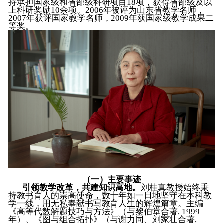
持承担国家级和省部级科研项目18项，获得省部级及以
上科研奖励10余项。2006年被评为山东省教学名师，
2007年获评国家教学名师，2009年获国家级教学成果二
等奖。
（一）主要事迹
引领教学改革，共建知识高地。
刘桂真教授始终秉
持教书育人的崇高使命，数十年如一日地坚守在本科教
学一线，用无私奉献书写教育人生的辉煌篇章。主编
《高等代数解题技巧与方法》（与黎伯堂合著, 1999
年）、《图与组合拓扑》（与谢力同、刘家壮合著,