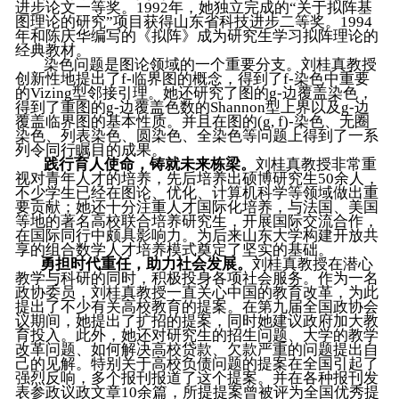
进步论文一等奖。1992年，她独立完成的“关于拟阵基
图理论的研究”项目获得山东省科技进步二等奖。1994
年和陈庆华编写的《拟阵》成为研究生学习拟阵理论的
经典教材。
染色问题是图论领域的一个重要分支。刘桂真教授
创新性地提出了f-临界图的概念，得到了f-染色中重要
的Vizing型邻接引理。她还研究了图的g-边覆盖染色，
得到了重图的g-边覆盖色数的Shannon型上界以及g-边
覆盖临界图的基本性质。并且在图的(g, f)-染色、无圈
染色、列表染色、圆染色、全染色等问题上得到了一系
列令同行瞩目的成果。
践行育人使命，铸就未来栋梁。
刘桂真教授非常重
视对青年人才的培养，先后培养出硕博研究生50余人，
不少学生已经在图论、优化、计算机科学等领域做出重
要贡献；她还十分注重人才国际化培养，与法国、美国
等地的著名高校联合培养研究生，开展国际交流合作，
在国际同行中颇具影响力。为后来山东大学构建开放共
享的组合数学人才培养模式奠定了坚实的基础。
勇担时代重任，助力社会发展。
刘桂真教授在潜心
教学与科研的同时，积极投身各项社会服务。作为一名
政协委员，刘桂真教授一直关心中国的教育改革，为此
提出了不少有关高校教育的提案。在第九届全国政协会
议期间，她提出了扩招的提案，同时她建议政府加大教
育投入。此外，她还对研究生的招生问题、大学的教学
改革问题、如何解决高校贷款、欠款严重的问题提出自
己的见解。特别关于高校负债问题的提案在全国引起了
强烈反响，多个报刊报道了这个提案。并在各种报刊发
表参政议政文章10余篇，所提提案曾被评为全国优秀提