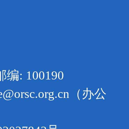
 100190
e@orsc.org.cn（办公