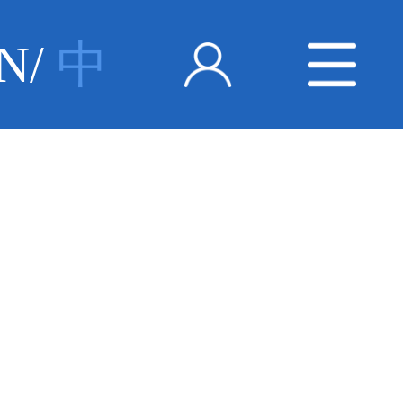
N
/
中