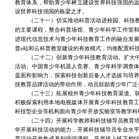
教育体系，
帮助青少年
树立建设世界科技强国的
设世界科技强国的栋梁之才。
（二十一）切实推动科普活动进校园、科技
的主要课程，
整合科普场馆、青少年科学工作室
进现代信息技术与青少年科技教育工作的融合发
普
e
站和云科普教室建设的有效模式，
均衡配置科
（二十二）创新青少年科技教育活动。
扩大
活动、中国青少年机器人竞赛、青少年科学调查
盖面和影响力，
探索科技创新后备人才选拔与培
技教育品牌活动的带动作用，
动员鼓励青少年广泛
（二十三）拓展校外青少年科技教育渠道。
积极探索利用本地电视媒体开展青少年科技教育
科技型企业等机构面向青少年开放实验室等教学科
（二十四）开展科学教师和科技辅导员教育
年开展科技活动的能力，
开展科技辅导员专业水
育活动开发集成系列培训课程，开展线上线下相