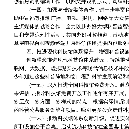
创新热词的编辑工作，以图文并茂的形式，阐释科
（十四）加强与传统媒体合作，进一步丰富
助中宣部等推动广播、电视、报刊、网络等大众
主流媒体的战略合作，全力以赴办好大型科普益智
目和专题综艺性活动，共同办好科教频道，
带动地
基层
电视台和视频终端开展科学传播提供内容服务
四、推进现代科技馆体系提升，增强科普设
创新理念推进现代科技馆体系建设，持续推
联网、大数据、虚拟现实技术等现代信息技术手
少年通过这些科普阵地和窗口看到科学发展前沿和
（十五）深入推进全国科技馆免费开放。
建
果评估，指导科技馆免费开放工作逐年有序开展
多层次、多方面、多样式的特点，根据实际情况
的科普公共服务设施和项目。吸引更多公众走进科
（十六）
推动科技馆体系创新升级。
促进实
所和设施公平普惠。启动流动科技馆在全国县市