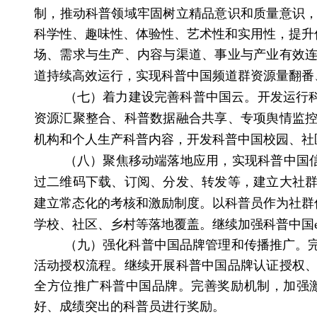
制，
推动科普领域牢固树立精品意识和质量意识
科学性、趣味性、体验性、艺术性和实用性，
提升
场、需求与生产、内容与渠道、事业与产业有效
道持续高效运行
，实现科普中国频道群资源量翻番
（七）着力建设完善科普中国云。
开发运行
资源汇聚整合、科普数据融合共享、专项舆情监
机构和个人生产科普内容，开发科普中国校园、社
（八）聚焦移动端落地应用，实现科普中国
过二维码下载、订阅、分发、转发等，建立大社
建立常态化的考核和激励制度。
以科普员作为社群
学校、社区、乡村等落地覆盖。
继续加强科普中国
（九）强化科普中国品牌管理和传播推广。
活动授权流程。
继续
开展科普中国品牌认证授权
全方位推广科普中国品牌。完善奖励机制，加强
好、成绩突出的科普员进行奖励。