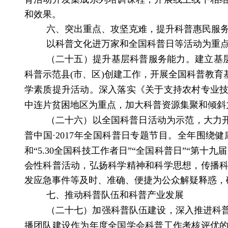
和效果。
六、突出重点、攻坚克难，提升科普惠民服
以科普文化进万家和全国科普日等活动为重
（二十五）提升基层科普服务能力。
建立基
科普示范县
(
市、区
)
创建工作，开展全国科普教育
学素质提升活动。深入落实《关于支持农村专业
中连片贫困地区为重点，加大科普资源集聚和倾斜
（二十六）以全国科普日活动为示范，大力
普中国
·
2017
年全国科普日专题节目。全年围绕健
和“
5.30
全国科技工作者日”“全国科普日”“第十
会性科普活动，弘扬科学精神和科学思想，传播
发应急事件等及时、准确、便捷为公众解疑释惑，
七、推动科普队伍和科普产业发展
（二十七）加强科普队伍建设，深入推进科
播团队建设作为年度全国学会科普工作考核评优