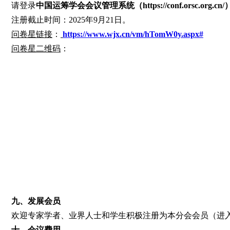
请登录
中国运筹学会会议管理系统（https://conf.orsc.org.cn/
注册截止时间：2025年9月21日。
问卷星
链接
：
https://www.wjx.cn/vm/hTomW0y.aspx#
问卷星二维码
：
九、
发展会员
欢迎专家学者、业界人士和学生积极注册为本分会会员（进入中国运筹学
十、
会议费用