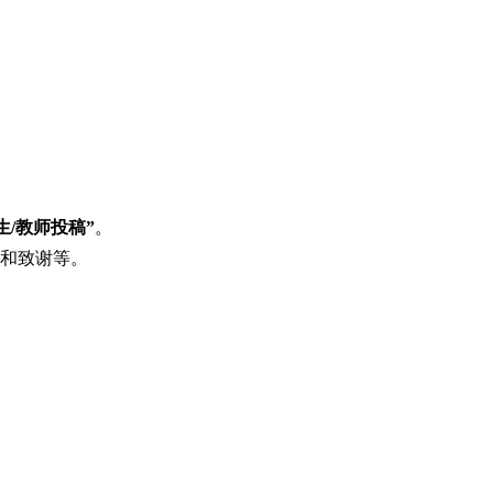
生/教师
投稿”
。
目和致谢等。