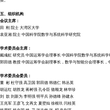
费。
五、组织机构
会议主席：
田 刚 院士 大湾区大学
袁亚湘 院士 中国科学院数学与系统科学研究院
学术委员会主席：
戴彧虹 研究员 中国运筹学会理事长 中国科学院数学与系统科
郭田德 教授 中国运筹学会副理事长，数学与智能分会理事长
学术委员会委员：
董 彬 杜守强 高卫国 郭田德 韩德仁 韩丛英
胡运红 胡胜龙 蒋树强 孔令臣 骆顺龙 林华珍
刘 歆 刘新为 李明强 明平兵 孙德锋 孙建永
王兆军 王彦飞 文再文 夏壁灿 徐根玖 闫桂英