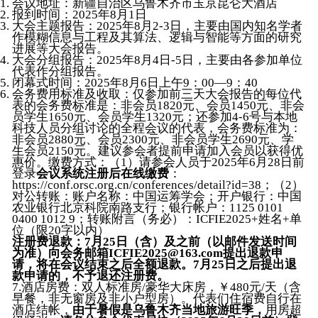
会议地址：新疆自治区乌鲁木齐市玉京昆仑大酒店
报到时间：2025年8月1日
大会主题报告：2025年8月2-3日，主要由国内知名学者
作模糊信息与工程及其算法、逻辑与智能等方面的研究
进展等大会报告。
大会分组报告：2025年8月4日-5日，主要由各参加单位
代表作分组报告。
闭幕式时间：2025年8月6日上午9：00—9：40
会务费用标准及收取：仅参加前三天大会报告的每位代
表的会务费标准是：非会员1820元、会员1450元、非会
员学生1650元、会员学生1320元；还参加4-6号与本地
科技人员分组讨论的全程会议的代表，会务费标准为：
非会员2880元、会员2300元、非会员学生2690元、学
生会员2150元。建议参会者提前申请加入会员以获得优
惠价。缴费方式：（1）请参会人员于2025年6月28日前
登录
会议系统注册后在线缴费
：
https://conf.orsc.org.cn/conferences/detail?id=38；（2）
对公转账：账户名称：中国运筹学会；开户银行：中国
农业银行北京科院南路支行；银行帐户：1125 0101
0400 1012 9；转账附言（务必）：ICFIE2025+姓名+单
位（限20字以内）
注册费退款：7月25日（含）及之前（以邮件发送时间
为准）向会务邮箱
ICFIE2025@163.com
提出退款申
请，将在会议结束之后全额退款。7月25日之后提出退
款申请的，不予退还注册费。
7.酒店房费：双人标准房/豪华大床房，￥480元/天（含
早餐，非无窗房及非小户型房）。代表们住宿费自行在
酒店结帐，
由于暑假是
乌鲁木齐
当地旅游旺季，
用房超