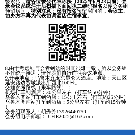
级紧张，
请各位参会代表尽快（202
5
年
6
月
2
8日前）
登
录会议系统注册后
扫描下面回执二维码报名
以便会务组
预留房间
，特别注意：没有
报名
预留房间的
，会议主、
协办方不再为代表协调酒店住宿事宜。
8.由于考虑到与会者到达的时间很难一致，所以会务组
不作统一接送，请代表们自行前往会议地点。
9.开会地点：乌鲁木齐玉京昆仑大酒店。地址：天山区
延安路边贸城派出所西北100米。
交通参考路线（乘车路线）：
机场打车到酒店：30公里左右（打车约50分钟）
乌鲁木齐站打车到酒店：15公里左右（打车约25分钟）
乌鲁木齐南站打车到酒店：5公里左右（打车约15分钟
）
会务组联系人：胡秀芳13926440759
会务组电子邮箱：ICFIE2025@163.com