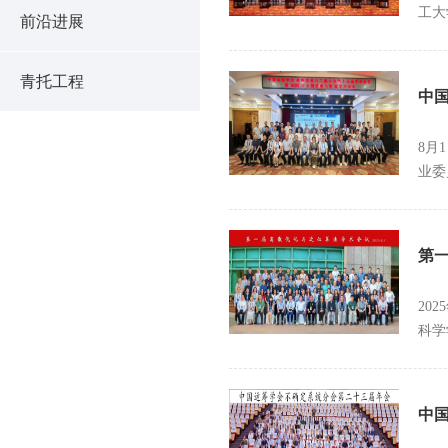
工大
前沿进展
青托工程
中国
8月
业委
第
20
科学
中