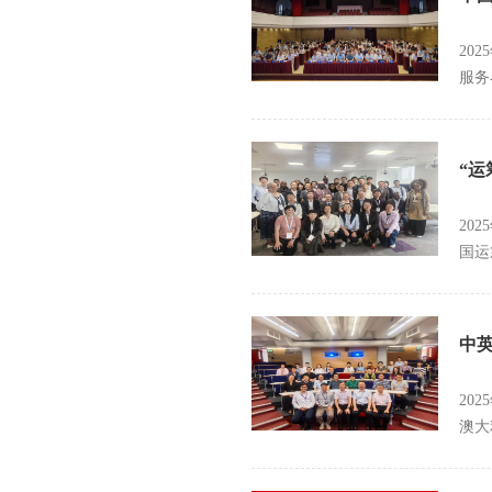
20
服务
“
20
国运
中
20
澳大