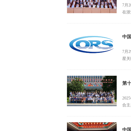
7月
在浙
中
7月
星关
第
20
合主
中国